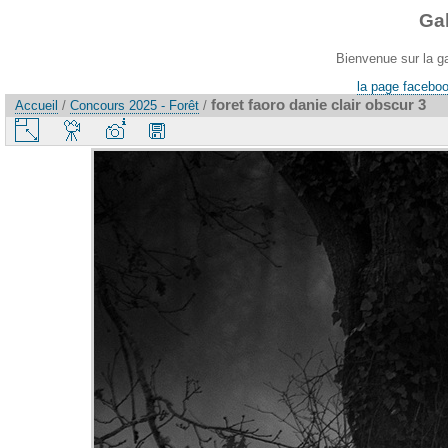
Ga
Bienvenue sur la g
la page faceboo
foret faoro danie clair obscur 3
Accueil
/
Concours 2025 - Forêt
/