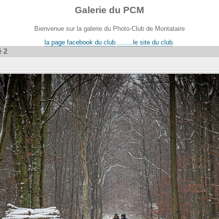
Galerie du PCM
Bienvenue sur la galerie du Photo-Club de Montataire
la page facebook du club
.
........le site du club
.
́ 2