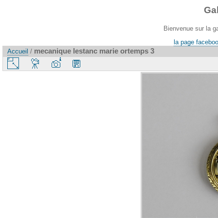
Ga
Bienvenue sur la g
la page faceboo
mecanique lestanc marie ortemps 3
Accueil
/