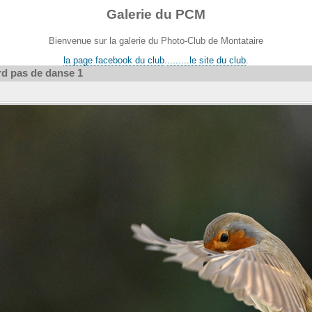
Galerie du PCM
Bienvenue sur la galerie du Photo-Club de Montataire
la page facebook du club
.
........le site du club
.
rd pas de danse 1