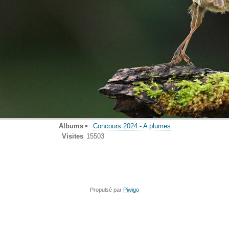
Albums
Concours 2024 - A plumes
Visites
15503
Propulsé par
Piwigo