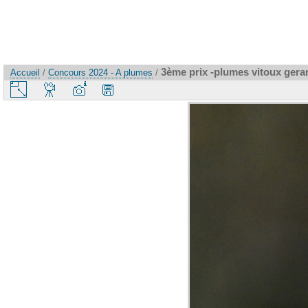
3ème prix -plumes vitoux gera
Accueil
/
Concours 2024 - A plumes
/